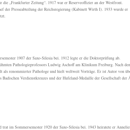
ür die „Frankfurter Zeitung“. 1917 war er Reserveoffizier an der Westfront.
hef der Presseabteilung der Reichsregierung (Kabinett Wirth I). 1933 wurde er
tzt.
rsemester 1907 der Saxo-Silesia bei. 1912 legte er die Doktorprüfung ab.
 berühmten Pathologieprofessors Ludwig Aschoff am Klinikum Freiburg. Nach de
alt als renommierter Pathologe und hielt weltweit Vorträge. Er ist Autor von üb
s Badischen Verdienstkreuzes und der Hufeland-Medaille der Gesellschaft der 
d trat im Sommersemester 1920 der Saxo-Silesia bei. 1943 heiratete er Annelie