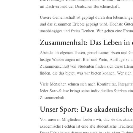
im Dachverband der Deutschen Burschenschaft.
Unsere Gemeinschaft ist geprägt durch den lebenslang
und das zusammen Erlebte geprägt wird. Höchste Güter 
unabhängiges und freies Denken. Wir gehen eine Freunds
Zusammenhalt: Das Leben in 
Abende am eigenen Tresen, gemeinsames Essen und Grill
lustige Wanderungen mit Bier und Wein, Ausflüge zu a
Zusammenschluß von Studenten finden sich diese Eleme
finden, die das bietet, was wir bieten können. Wer sic
Viele Menschen sehnen sich nach Kontinuität, Integritä
Jeder Saxo-Silese bringt seine individuellen Stärken e
Zusammenhalt.
Unser Sport: Das akademische
Von unseren Mitgliedern fordern wir, daß sie das aka
akademische Fechten ist eine alte studentische Traditi
Diese Fähigkeiten dienen uns auch in jedwedem Diskurs