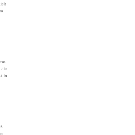
ielt
im
axo-
 die
t in
9.
en