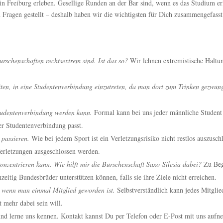
it in Freiburg erleben. Gesellige Runden an der Bar sind, wenn es das Studium
 Fragen gestellt – deshalb haben wir die wichtigsten für Dich zusammengefasst
rschenschaften rechtsextrem sind. Ist das so?
Wir lehnen extremistische Haltun
hüten, in eine Studentenverbindung einzutreten, da man dort zum Trinken gezw
 Studentenverbindung werden kann.
Formal kann bei uns jeder männliche Student 
er Studentenverbindung passt.
 passieren.
Wie bei jedem Sport ist ein Verletzungsrisiko nicht restlos auszusch
Verletzungen ausgeschlossen werden.
onzentrieren kann. Wie hilft mir die Burschenschaft Saxo-Silesia dabei?
Zu Begi
hzeitig Bundesbrüder unterstützen können, falls sie ihre Ziele nicht erreichen.
, wenn man einmal Mitglied geworden ist.
Selbstverständlich kann jedes Mitglie
t mehr dabei sein will.
nd lerne uns kennen. Kontakt kannst Du per Telefon oder E-Post mit uns aufn