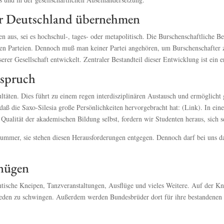
für Deutschland übernehmen
n aus, sei es hochschul-, tages- oder metapolitisch. Die Burschenschaftliche Be
den Parteien. Dennoch muß man keiner Partei angehören, um Burschenschafter 
rer Gesellschaft entwickelt. Zentraler Bestandteil dieser Entwicklung ist ein 
nspruch
ultäten. Dies führt zu einem regen interdisziplinären Austausch und ermöglicht
aß die Saxo-Silesia große Persönlichkeiten hervorgebracht hat: (Link). In einer
 Qualität der akademischen Bildung selbst, fordern wir Studenten heraus, sich s
nummer, sie stehen diesen Herausforderungen entgegen. Dennoch darf bei uns 
gnügen
ntische Kneipen, Tanzveranstaltungen, Ausflüge und vieles Weitere. Auf der 
den zu schwingen. Außerdem werden Bundesbrüder dort für ihre bestandenen 