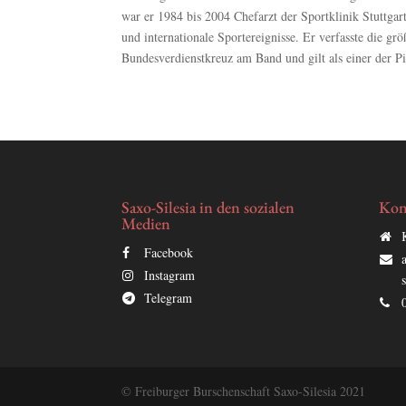
war er 1984 bis 2004 Chefarzt der Sportklinik Stuttgar
und internationale Sportereignisse. Er verfasste die gr
Bundesverdienstkreuz am Band und gilt als einer der P
Saxo-Silesia in den sozialen
Kon
Medien
Facebook
Instagram
Telegram
© Freiburger Burschenschaft Saxo-Silesia 2021