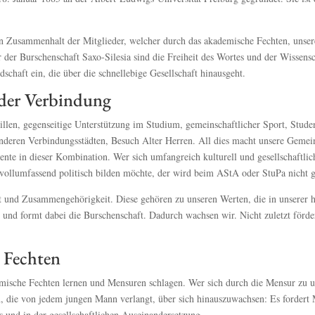
en Zusammenhalt der Mitglieder, welcher durch das akademische Fechten, unse
der Burschenschaft Saxo-Silesia sind die Freiheit des Wortes und der Wissen
chaft ein, die über die schnellebige Gesellschaft hinausgeht.
der Verbindung
en, gegenseitige Unterstützung im Studium, gemeinschaftlicher Sport, Studente
nderen Verbindungsstädten, Besuch Alter Herren. All dies macht unsere Gemein
nte in dieser Kombination. Wer sich umfangreich kulturell und gesellschaftli
h vollumfassend politisch bilden möchte, der wird beim AStA oder StuPa nicht 
t und Zusammengehörigkeit. Diese gehören zu unseren Werten, die in unserer he
in und formt dabei die Burschenschaft. Dadurch wachsen wir. Nicht zuletzt förd
 Fechten
demische Fechten lernen und Mensuren schlagen. Wer sich durch die Mensur zu 
on, die von jedem jungen Mann verlangt, über sich hinauszuwachsen: Es fordert 
 und in der gesellschaftlichen Auseinandersetzung.