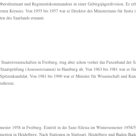
 Oberstleutnant und Regimentskommandeur in einer Gebirgsjägerdivision. Er erh
rnen Kreuzes. Von 1955 bis 1957 war er Direktor des Ministeriums für Justiz 
en des Saarlands ernannt.
Staatswissenschaften in Freiburg, trug aber schon vorher das Fuxenband der S
che Staatsprüfung (Assessorexamen) in Hamburg ab. Von 1963 bis 1981 war er für
Spitzenkandidat. Von 1981 bis 1990 war er Minister für Wissenschaft und Kuns
nstkreuz.
ter 1958 in Freiburg. Eintritt in die Saxo-Silesia im Wintersemester 1958/5
romotion in Heidelberg. Nach Stationen in Stuttgart, Heidelberg und Baden-Bad