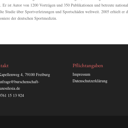
t. Er ist Autor von 1200 Vorträgen und 350 Publikationen und betreute nationa
ößte Studie über Sportverletzungen und Sportschäden weltweit. 2005 erhielt er 
ioniere der deutschen Sportmedizin.
takt
Pflichtangaben
Impressum
Kapellenweg 4, 79100 Freiburg
Datenschutzerklärung
anfrage@burschenschaft-
saxosilesia.de
0761 15 13 924